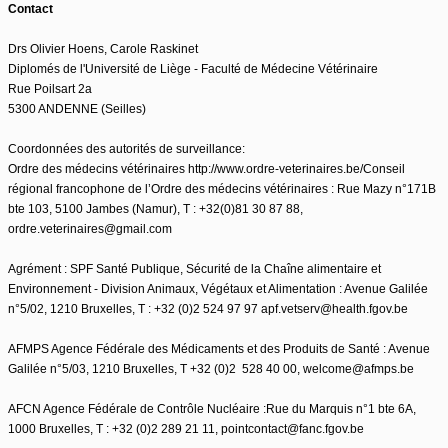
Contact
Drs Olivier Hoens, Carole Raskinet
Diplomés de l'Université de Liège - Faculté de Médecine Vétérinaire
Rue Poilsart 2a
5300 ANDENNE (Seilles)
Coordonnées des autorités de surveillance:
Ordre des médecins vétérinaires http://www.ordre-veterinaires.be/Conseil
régional francophone de l’Ordre des médecins vétérinaires : Rue Mazy n°171B
bte 103, 5100 Jambes (Namur), T : +32(0)81 30 87 88,
ordre.veterinaires@gmail.com
Agrément : SPF Santé Publique, Sécurité de la Chaîne alimentaire et
Environnement - Division Animaux, Végétaux et Alimentation : Avenue Galilée
n°5/02, 1210 Bruxelles, T : +32 (0)2 524 97 97 apf.vetserv@health.fgov.be
AFMPS Agence Fédérale des Médicaments et des Produits de Santé : Avenue
Galilée n°5/03, 1210 Bruxelles, T +32 (0)2 528 40 00, welcome@afmps.be
AFCN Agence Fédérale de Contrôle Nucléaire :Rue du Marquis n°1 bte 6A,
1000 Bruxelles, T : +32 (0)2 289 21 11, pointcontact@fanc.fgov.be