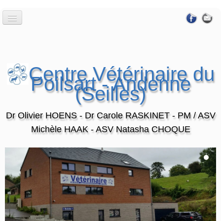
Accueil
Horaires
....
Centre Vétérinaire du
L'Equipe
Poilsart - Andenne
(Seilles)
Le centre
Acces
Dr Olivier HOENS - Dr Carole RASKINET - PM / ASV
Michèle HAAK - ASV Natasha CHOQUE
Les Services