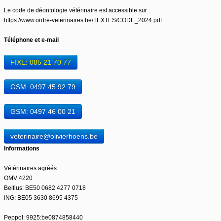
Le code de déontologie vétérinaire est accessible sur :
https://www.ordre-veterinaires.be/TEXTES/CODE_2024.pdf
Téléphone et e-mail
FIXE: 085 21 70 77
GSM: 0497 45 92 79
GSM: 0497 46 00 21
veterinaire@olivierhoens.be
Informations
Vétérinaires agréés
OMV 4220
Belfius: BE50 0682 4277 0718
ING: BE05 3630 8695 4375
Peppol: 9925:be0874858440